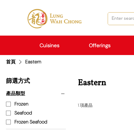
Cuisines
Offerings
首頁
Eastern
篩選方式
Eastern
產品類型
Frozen
1 項產品
Seafood
Frozen Seafood