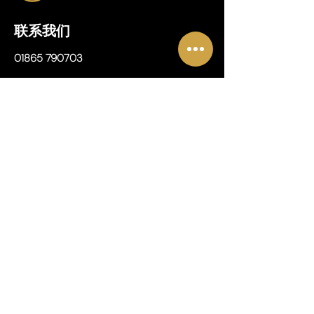
联系我们
01865 790703
地址
奥斯尼米德
5 号单元
龙华楼
牛津
OX2 0FA
营业时间
周一至周五：
上午 10 点至下午 6 点
周六：
上午 8 点至下午 4 点
周日：
下午 1 点至下午 7 点