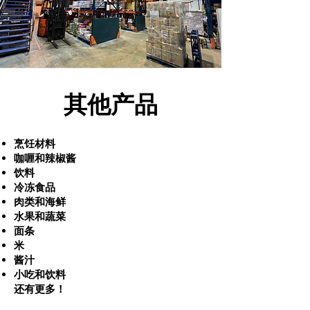
其他产品
烹饪材料
咖喱和辣椒酱
饮料
冷冻食品
肉类和海鲜
水果和蔬菜
面条
米
酱汁
小吃和饮料
还有更多！