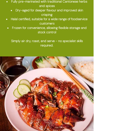
Fully pre-marinated with traditional Cantonese herbs
and spices
Dry-aged for deeper flavour and improved skin
crisping
Halal certified, suitable for a wide range of foodservice
customers
Frozen for convenience, allowing flexible storage and
stock control
Simply air dry, roast, and serve - no specialist skills
required.