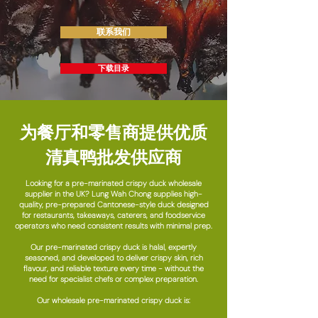
联系我们
下载目录
为餐厅和零售商提供优质
清真鸭批发供应商
Looking for a pre-marinated crispy duck wholesale
supplier in the UK? Lung Wah Chong supplies high-
quality, pre-prepared Cantonese-style duck designed
for restaurants, takeaways, caterers, and foodservice
operators who need consistent results with minimal prep.
Our pre-marinated crispy duck is halal, expertly
seasoned, and developed to deliver crispy skin, rich
flavour, and reliable texture every time - without the
need for specialist chefs or complex preparation.
Our wholesale pre-marinated crispy duck is: