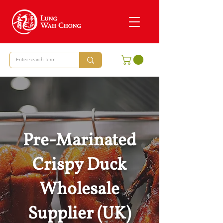
Pre-Marinated
Crispy Duck
Wholesale
Supplier (UK)