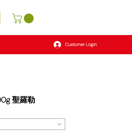
Customer Login
 100g 聖羅勒