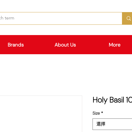
Brands
About Us
More
Holy Basil
Size
*
選擇