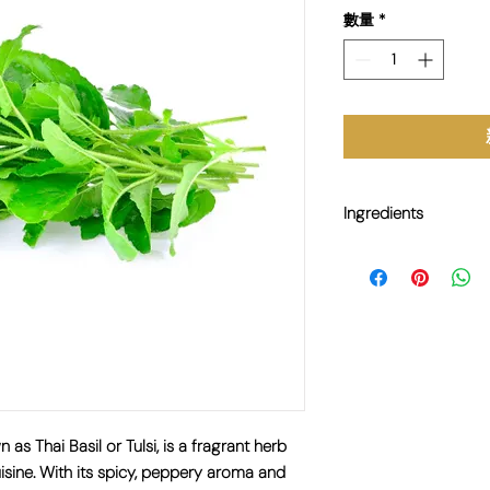
數量
*
Ingredients
Holy Basil 100g 聖羅
s Thai Basil or Tulsi, is a fragrant herb
isine. With its spicy, peppery aroma and