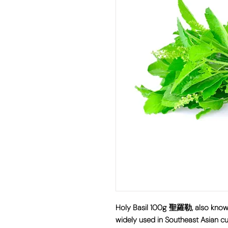
Holy Basil 100g 聖羅勒, also known a
widely used in Southeast Asian cu